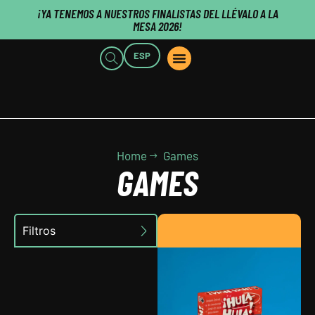
¡YA TENEMOS A NUESTROS FINALISTAS DEL LLÉVALO A LA
MESA 2026!
ESP
POINTS OF SALE
WHO WE ARE
B2B CUSTOMERS
PUBLISHERS CLICK HERE
Home
Games
GAMES
Filtros