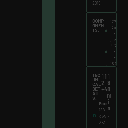
2019
COMP
122
ONEN
Cartas
TS:
de
juego
9 Cartas
de
desdicha
18 Cartas
localizac
TEC
1
1
1
Libro
HNI
del
2
-
8
CAL
narrador
+
4
0
DET
AIL
Tablero
m
S:
de
i
Box:
juego
n
188
18
.
x 65
Fichas
273
de