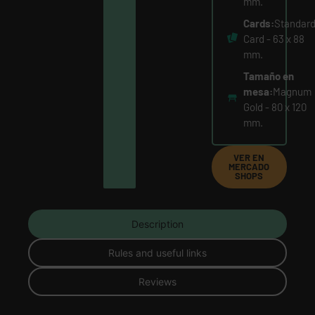
mm.
acción
App (toda
Cards:
Standar
las
Card - 63 x 88
plataform
mm.
1
Tamaño en
rulebook
mesa:
Magnum
Gold - 80 x 120
mm.
VER EN
MERCADO
SHOPS
Description
Rules and useful links
Reviews