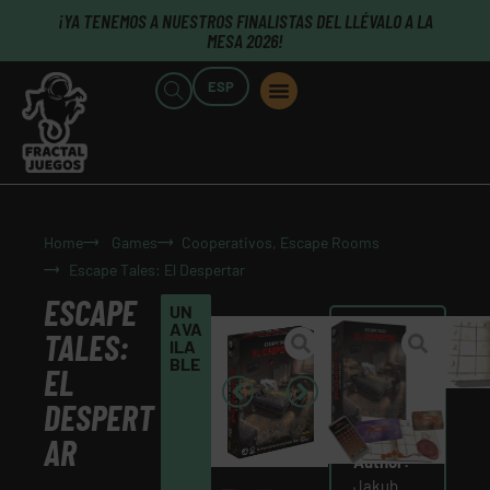
¡YA TENEMOS A NUESTROS FINALISTAS DEL LLÉVALO A LA
MESA 2026!
ESP
POINTS OF SALE
WHO WE ARE
B2B CUSTOMERS
PUBLISHERS CLICK HERE
Home
Games
Cooperativos
,
Escape Rooms
Escape Tales: El Despertar
ESCAPE
UN
AVA
TALES:
Original
ILA
BLE
title:
EL
Escape
DESPERT
Tales: The
Awakening
AR
Author:
Jakub