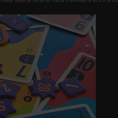
el mejor juego de cartas de Fractal y nominado al As D’Or el 202