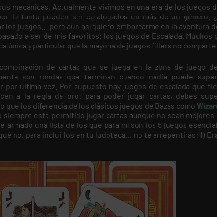
r sus mecánicas. Actualmente vivimos en una era de los juegos 
or lo tanto pueden ser catalogados en más de un género. 
ar los juegos… pero aun así quiero embarcarme en la aventura d
sado a ser de mis favoritos: los juegos de Escalada. Muchos d
 única y particular que la mayoría de juegos fillers no comparte
combinación de cartas que se juega en la zona de juego d
lmente son rondas que terminan cuando nadie puede supe
r por última vez. Por supuesto hay juegos de escalada que ti
en a la regla de oro: para poder jugar cartas, debes supe
lo que los diferencia de los clásicos juegos de Bazas como
Wizar
e siempre está permitido jugar cartas aunque no sean mejores 
 armado una lista de los que para mí son los 5 juegos esencia
qué no, para incluirlos en tu ludoteca… no te arrepentirás: 1) E