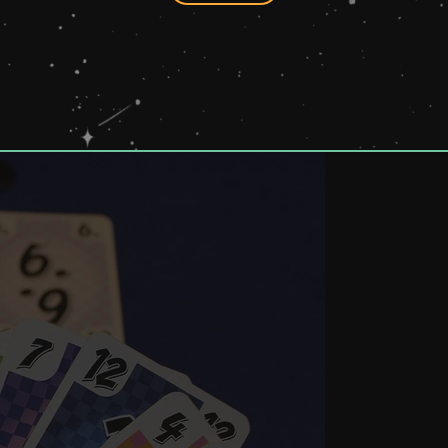
, la cantidad exacta de jugadores, y lo hace de manera sensa
drá como base y de manera pública, que servirán de comodines
simos ratos cuando te llegan. El espíritu es el mismo, pero te 
ién podrás apostar antes de jugar tu primera combinación, lo qu
asi imposible de encontrar, ya que no existe aún edición anunc