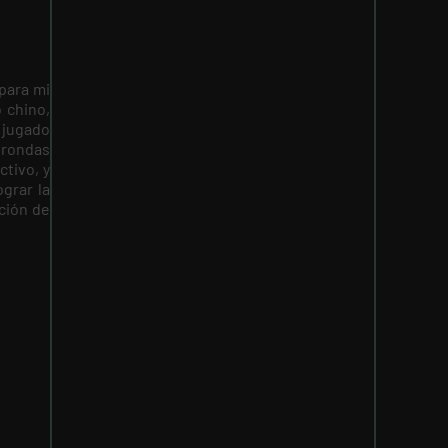
para mi
 chino,
r jugado
 rondas
ctivo, y
grar la
ción de