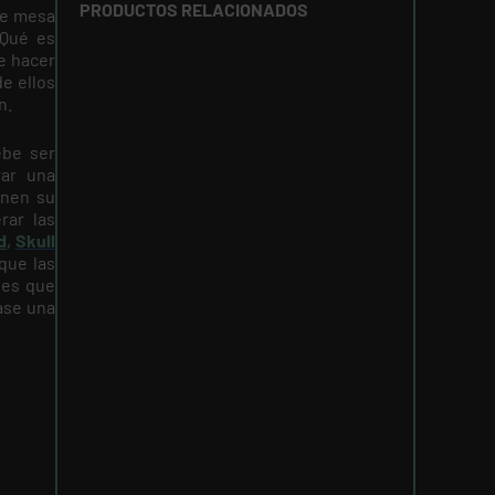
PRODUCTOS RELACIONADOS
de mesa
¿Qué es
e hacer
e ellos
n.
ebe ser
rar una
enen su
rar las
d
,
Skull
que las
les que
rase una