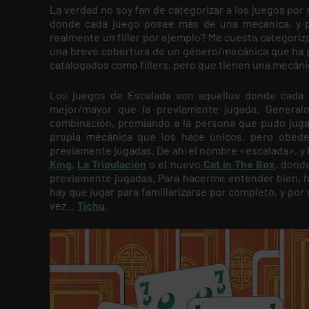
La verdad no soy fan de categorizar a los juegos po
donde cada juego posee más de una mecánica, y p
realmente un filler por ejemplo? Me cuesta categoriz
una breve cobertura de un género/mecánica que ha pa
catalogados como fillers, pero que tienen una mecánica
Los juegos de Escalada son aquellos donde cada 
mejor/mayor que la previamente jugada. Genera
combinación, premiando a la persona que pudo juga
propia mecánica que los hace únicos, pero obedec
previamente jugadas. De ahí el nombre «escalada», y 
King
,
La Tripulación
o el nuevo
Cat in The Box
, dond
previamente jugadas. Para hacerme entender bien, he
hay que jugar para familiarizarse por completo, y por 
vez…
Tichu
.