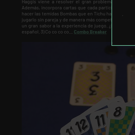
Haggis viene a resolver el gran problema de Tichu
Además, incorpora cartas que cada participante ten
hacer las temidas Bombas que en Tichu hacen pasar pé
jugarlo sin pareja y de manera más competitiva. Tamb
un gran sabor a la experiencia de juego. ¿Lo malo? C
español. 3) Co co co co…
Combo Breaker