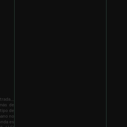
ntrada…
 más de
tipo de
mano no
ronda es