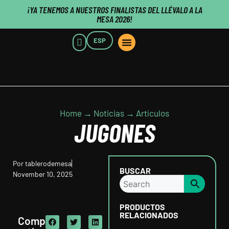
¡YA TENEMOS A NUESTROS FINALISTAS DEL LLÉVALO A LA
MESA 2026!
ESP
POINTS OF SALE
WHO WE ARE
B2B CUSTOMERS
PUBLISHERS CLICK HERE
Home → Noticias → Artículos
JUGONES
Por
tablerodemesa
BUSCAR
November 10, 2025
PRODUCTOS
RELACIONADOS
Comp