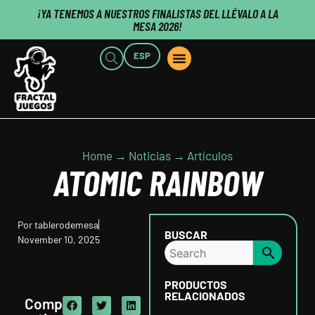
¡YA TENEMOS A NUESTROS FINALISTAS DEL LLÉVALO A LA
MESA 2026!
ESP
POINTS OF SALE
WHO WE ARE
B2B CUSTOMERS
PUBLISHERS CLICK HERE
Home → Noticias → Artículos
ATOMIC RAINBOW
Por
tablerodemesa
BUSCAR
November 10, 2025
PRODUCTOS
RELACIONADOS
Comp