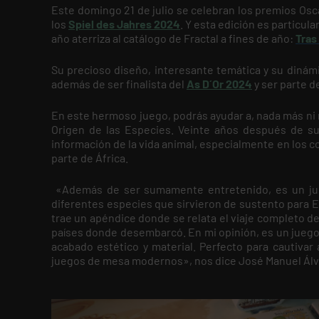
Este domingo 21 de julio se celebran los premios Osc
los
Spiel des Jahres 2024
. Y esta edición es particu
año aterriza al catálogo de Fractal a fines de año:
Tras
Su precioso diseño, interesante temática y su diná
además de ser finalista del
As D´Or 2024
y ser parte d
En este hermoso juego, podrás ayudar a, nada más ni 
Origen de las Especies. Veinte años después de su
información de la vida animal, especialmente en los 
parte de África.
«Además de ser sumamente entretenido, es un jue
diferentes especies que sirvieron de sustento para E
trae un apéndice donde se relata el viaje completo de
países donde desembarcó. En mi opinión, es un juego
acabado estético y material. Perfecto para cautivar
juegos de mesa modernos», nos dice José Manuel Álva