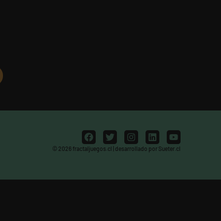
© 2026 fractaljuegos.cl | desarrollado por Sueter.cl