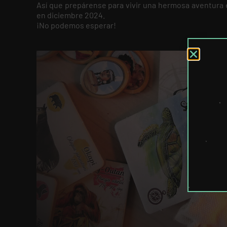
Así que prepárense para vivir una hermosa aventura 
en diciembre 2024.
¡No podemos esperar!