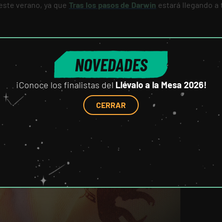
este verano, ya que
Tras los pasos de Darwin
estará llegando a 
NOVEDADES
¡Conoce los finalistas del
Llévalo a la Mesa 2026!
CERRAR