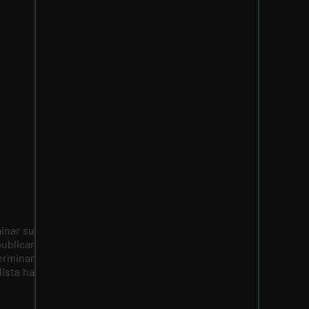
minar su
ublicar
erminar
ista ha