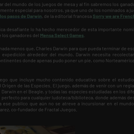
ar del mundo de los juegos de mesa y al fin sabremos los ganad
larmente especial para nosotros, ya que uno de los nominados a j
 los pasos de Darwin
, de la editorial francesa
Sorry we are Frenc
mica desafiante lo ha hecho merecedor de esta importante nomi
e los ganadores del
Mensa Select Games
.
nada menos que, Charles Darwin para que pueda terminar de escr
 expedición alrededor del mundo, Darwin necesita recolecta
continentes donde apenas pudo poner un pie, como Norteamérica,
go que incluye mucho contenido educativo sobre el estudio
l Origen de las Especies. El juego, además de venir con un regl
 Darwin en el Beagle, y todas las especies estudiadas en los di
 perfecto para cualquier ludoteca/biblioteca, donde además des
 a ese publico que aún no se atreve a incursionar en el mundo
rez, co-fundador de Fractal Juegos.