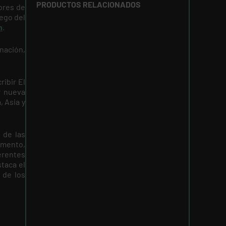
PRODUCTOS RELACIONADOS
ores de
uego del
h
.
nación,
ibir El
r nueva
 Asia y
 de las
amento,
ferentes
taca el
 de los