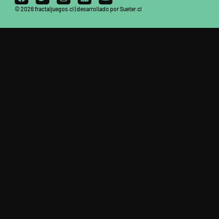
© 2026 fractaljuegos.cl | desarrollado por Sueter.cl