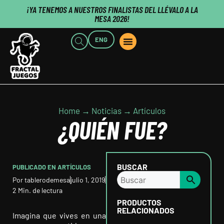
¡YA TENEMOS A NUESTROS FINALISTAS DEL LLÉVALO A LA
MESA 2026!
ENG
PUNTOS DE VENTA
QUIENES SOMOS
CLIENTES B2B
PUBLISHERS CLICK HERE
Home → Noticias → Artículos
¿QUIÉN FUE?
BUSCAR
PUBLICADO EN
ARTÍCULOS
Por
tablerodemesa
julio 1, 2019
2 Min. de lectura
PRODUCTOS
RELACIONADOS
Imagina que vives en una