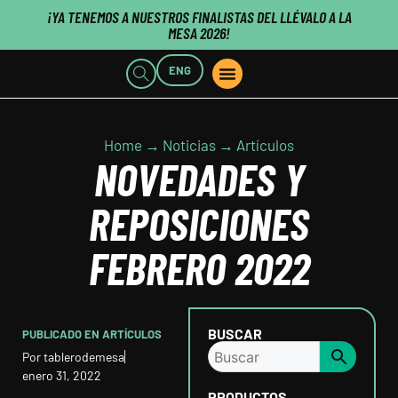
¡YA TENEMOS A NUESTROS FINALISTAS DEL LLÉVALO A LA
MESA 2026!
ENG
PUNTOS DE VENTA
QUIENES SOMOS
CLIENTES B2B
PUBLISHERS CLICK HERE
Home → Noticias → Artículos
NOVEDADES Y
REPOSICIONES
FEBRERO 2022
BUSCAR
PUBLICADO EN
ARTÍCULOS
Por
tablerodemesa
enero 31, 2022
PRODUCTOS