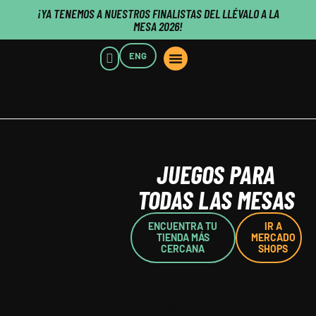
¡YA TENEMOS A NUESTROS FINALISTAS DEL LLÉVALO A LA
MESA 2026!
ENG
PUNTOS DE VENTA
QUIENES SOMOS
CLIENTES B2B
PUBLISHERS CLICK HERE
JUEGOS PARA
TODAS LAS MESAS
ENCUENTRA TU
IR A
TIENDA MÁS
MERCADO
CERCANA
SHOPS
NOVEDADES