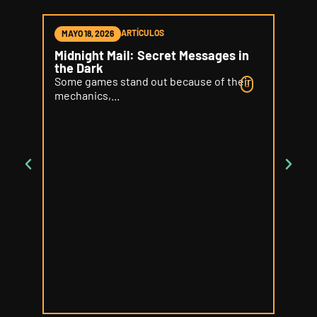
ARTÍCULOS
MAYO 18, 2026
MAYO 
Midnight Mail: Secret Messages in
Word 
the Dark
Delic
Some games stand out because of their
Some 
mechanics,...
your...