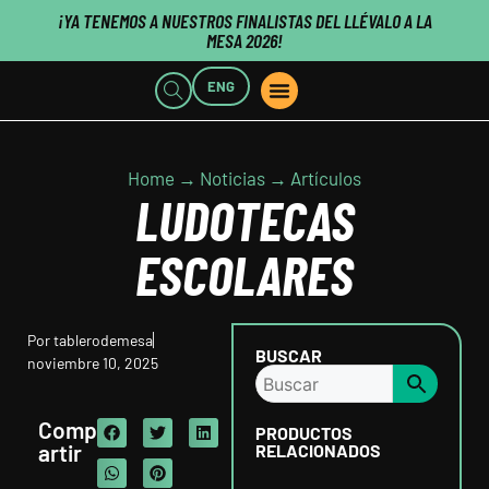
¡YA TENEMOS A NUESTROS FINALISTAS DEL LLÉVALO A LA
MESA 2026!
ENG
PUNTOS DE VENTA
QUIENES SOMOS
CLIENTES B2B
PUBLISHERS CLICK HERE
Home → Noticias → Artículos
LUDOTECAS
ESCOLARES
Por
tablerodemesa
BUSCAR
noviembre 10, 2025
Comp
PRODUCTOS
artir
RELACIONADOS