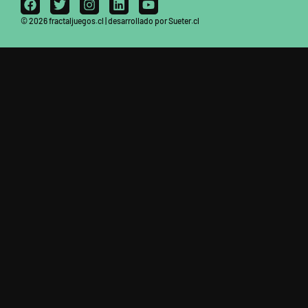
© 2026 fractaljuegos.cl | desarrollado por Sueter.cl