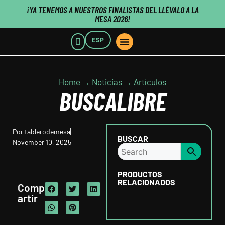
¡YA TENEMOS A NUESTROS FINALISTAS DEL LLÉVALO A LA
MESA 2026!
ESP
POINTS OF SALE
WHO WE ARE
B2B CUSTOMERS
PUBLISHERS CLICK HERE
Home → Noticias → Artículos
BUSCALIBRE
Por
tablerodemesa
BUSCAR
November 10, 2025
PRODUCTOS
RELACIONADOS
Comp
artir